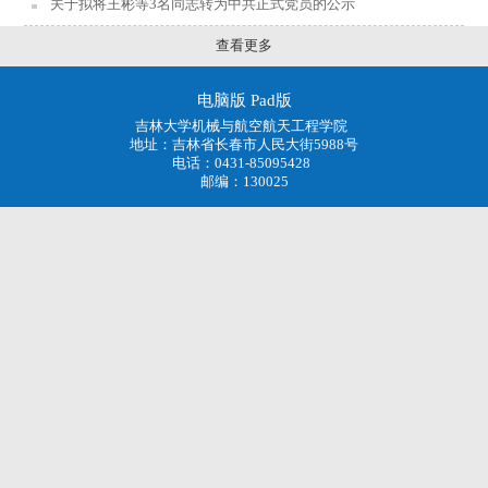
关于拟将王彬等3名同志转为中共正式党员的公示
查看更多
电脑版
Pad版
吉林大学机械与航空航天工程学院
地址：吉林省长春市人民大街5988号
电话：0431-85095428
邮编：130025