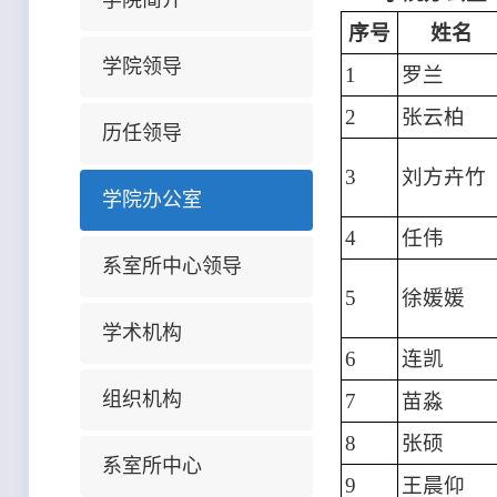
学院简介
序号
姓名
学院领导
1
罗兰
2
张云柏
历任领导
3
刘方卉竹
学院办公室
4
任伟
系室所中心领导
5
徐媛媛
学术机构
6
连凯
组织机构
7
苗淼
8
张硕
系室所中心
9
王晨仰