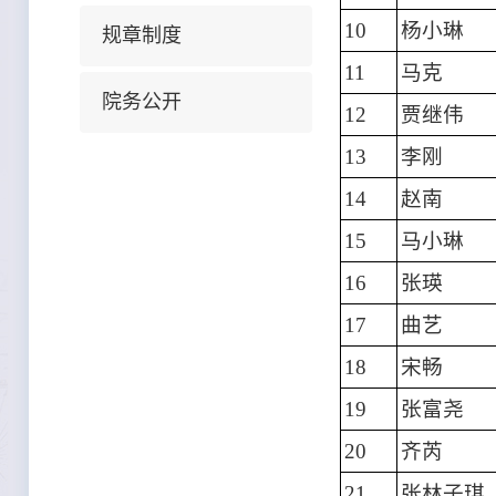
10
杨小琳
规章制度
11
马克
院务公开
12
贾继伟
13
李刚
14
赵南
15
马小琳
16
张瑛
17
曲艺
18
宋畅
19
张富尧
20
齐芮
21
张林子琪