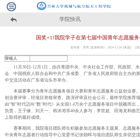
学院快讯
国奖+1!我院学子在第七届中国青年志愿服
发布者：齐芮 [发表时间]：2024-12-20 [来源]： 
审核人
11月30日-12月1日，由共青团中央、中央社会工作部、民政部
会、中国残疾人联合会和中共广东省委、广东省人民政府联合主办的第七
中交流活动在广东省汕头市举办。
本届赛事分为青年志愿服务项目大赛和青年志愿服务公益创业赛
创业赛评审，经项目资格审查、路演评审及社会公示，最终学院推荐项
由“智”时代迈向“数”时代》从全国1.4万余个志愿服务项目中脱颖而
负责，王子缘、刘天一、韩沐澔等40余人参与，李世超、田海龙和曲
上取得的最好成绩。
赛事期间，我院项目团队师生积极参加志愿服务主题展、志愿服
中央青年志愿者行动指导中心党委书记张朝晖与项目团队师生亲切交