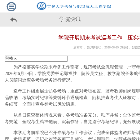
学院快讯
学院开展期末考试巡考工作，压实
发布者： [发表时间]：2026-06-29 [来源]： [浏
审核人
为严格落实学校期末考务工作部署，规范考试全流程管理，严守
2026年6月29日，学院党委书记郑福胜、院长吴文征、教学副院长朱
人员随同巡查各考场考务运行情况。
巡考工作组逐层走访各考场，重点对考场布置、监考教师到岗履
品收纳、考场实时纪律等关键环节逐项检查，随机抽查考生人证核对
务细节，全面排查各类考试风险隐患。
从首日巡查整体情况来看，各考场准备充分、秩序井然；全体监
考规范；全院考生精神饱满、沉着作答，自觉遵守考场纪律，充分展
本学期考前学院已召开专项考务工作会议，完成全体监考教师培
理、考场规范、违纪处置等各项工作标准。考试周期间，学院将持续执