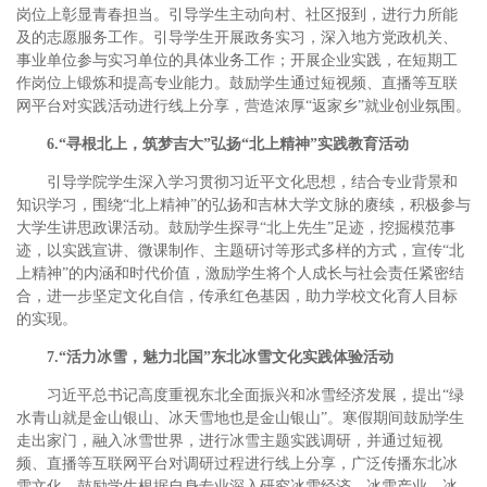
岗位上彰显青春担当。引导学生主动向村、社区报到，进行力所能
及的志愿服务工作。引导学生开展政务实习，深入地方党政机关、
事业单位参与实习单位的具体业务工作；开展企业实践，在短期工
作岗位上锻炼和提高专业能力。鼓励学生通过短视频、直播等互联
网平台对实践活动进行线上分享，营造浓厚“返家乡”就业创业氛围。
6.“寻根北上，筑梦吉大”弘扬“北上精神”实践教育活动
引导学院学生深入学习贯彻习近平文化思想，结合专业背景和
知识学习，围绕“北上精神”的弘扬和吉林大学文脉的赓续，积极参与
大学生讲思政课活动。鼓励学生探寻“北上先生”足迹，挖掘模范事
迹，以实践宣讲、微课制作、主题研讨等形式多样的方式，宣传“北
上精神”的内涵和时代价值，激励学生将个人成长与社会责任紧密结
合，进一步坚定文化自信，传承红色基因，助力学校文化育人目标
的实现。
7.“活力冰雪，魅力北国”东北冰雪文化实践体验活动
习近平总书记高度重视东北全面振兴和冰雪经济发展，提出“绿
水青山就是金山银山、冰天雪地也是金山银山”。寒假期间鼓励学生
走出家门，融入冰雪世界，进行冰雪主题实践调研，并通过短视
频、直播等互联网平台对调研过程进行线上分享，广泛传播东北冰
雪文化。鼓励学生根据自身专业深入研究冰雪经济、冰雪产业、冰