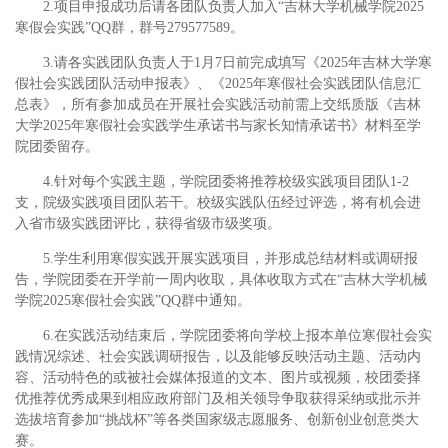
2.项目申报成功后请各团队负责人加入“吉林大学机械学院2025
寒假会实践”QQ群，群号279577589。
3.请各实践团队负责人于1月7日前完成填写《2025年吉林大学寒
假社会实践团队活动申报表》、《2025年寒假社会实践团队信息汇
总表》，所有参加成员在开展社会实践活动前需上交纸质版《吉林
大学2025年寒假社会实践学生承诺书与家长知情承诺书》材料至学
院团委留存。
4.针对每个实践主题，学院团委将推荐校级实践项目团队1-2
支，院级实践项目团队若干。校级实践队伍经过评选，将有机会进
入省市级实践团评比，获得省级市级奖项。
5.学生利用寒假实践开展实践项目，并形成总结材料或调研报
告，学院团委在开学前一周内收取，具体收取方式在“吉林大学机械
学院2025寒假社会实践”QQ群中通知。
6.在实践活动结束后，学院团委将向学校上报本单位寒假社会实
践情况综述、社会实践调研报告，以及能够反映活动主题、活动内
容、活动特色的或被社会媒体报道的文本、图片或视频，校团委择
优推荐优秀成果到相应政府部门及相关领导争取获得采纳或批示并
选拔培育参加“挑战杯”等各类国家级志愿服务、创新创业创意类大
赛。