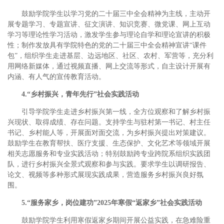
鼓励学院学生以学习党的二十届三中全会精神为主线，主动开
展专题学习、专题宣讲、征文演讲、知识竞赛、微党课、网上互动
学习等理论性学习活动，激发学生参与理论自学和理论宣讲的积极
性；制作发放具有学院特色的党的二十届三中全会精神宣讲“课件
包”，组织学生走进基层、边远地区、社区、农村、军营等，充分利
用网络新媒体，通过视频直播、网上交流等形式，自主设计开展有
内涵、有人气的宣传教育活动。
4.“乡村振兴，青年先行”社会实践活动
引导学院学生走进乡村振兴第一线，全方位观察和了解乡村振
兴现状、取得成绩、存在问题。支持学生与驻村第一书记、村主任
书记、乡村能人等，开展面对面交流，为乡村振兴提出对策建议。
鼓励学生在教育帮扶、医疗支援、生态保护、文化艺术等领域开展
相关志愿服务和专业实践活动；特别鼓励跨专业跨院系组织实践团
队，进行乡村振兴全景式观察和参与实践。要求学生以调研报告、
论文、视频等多种形式展现实践成果，营造服务乡村振兴良好氛
围。
5.“服务家乡，岗位建功”2025年寒假“返家乡”社会实践活动
鼓励学院学生利用寒假返家乡期间开展公益实践，在急难险重