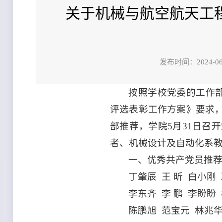
关于机械与航空航天工程
发布时间：202
按照学校党委的工作部
评选表彰工作方案》要求，
部推荐，学院5月31日召
者、
机械设计及自动化系
一、优秀共产党员推
丁肇辰 王 昕 白小刚 
李东齐
李 鹏
李盼盼 
陈鹏旭 范宝元
林兆华