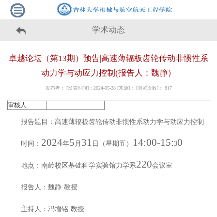
学术动态
卓越论坛（第13期）预告|高速薄辐板齿轮传动非惯性系
动力学与动应力控制(报告人：魏静）
发布者： [发表时间]：2024-05-28 [来源]： [浏览次数]：
817
审核人
报告题目：高速薄辐板齿轮传动非惯性系动力学与动应力控制
2024
5
31
14
:
0
0-1
5
:
0
时间：
年
月
日（星期五
）
3
220
地点：南岭校区基础科学实验馆力学系
会议室
报告人：魏静
教授
主持人：
冯增铭
教授