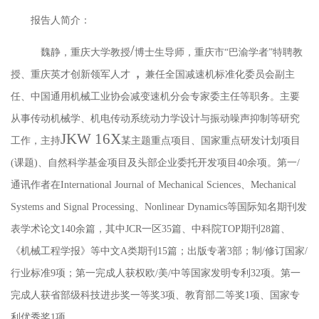
报告人简介：
/
魏静，重庆大学教授
博士生导师，
重庆市
“
巴渝学者
”
特聘教
，
授、重庆英才创新领军人才
兼任全国减速机标准化委员会副主
任、中国通用机械工业协会减变速机分会专家委主任等职务。主要
从事传动机械学、机电传动系统动力学设计与振动噪声抑制等研究
JKW 16X
工作，主持
某主题重点项目、国家重点研发计划项目
(
课题
)
、自然科学基金项目及头部企业委托开发项目
40
余项。第一
/
通讯作者在
International Journal of Mechanical Sciences
、
Mechanical
Systems and Signal Processing
、
Nonlinear Dynamics
等国际知名期刊发
表学术论文
140
余篇，其中
JCR
一区
35
篇、中科院
TOP
期刊
28
篇、
《机械工程学报》等中文
A
类期刊
15
篇；出版专著
3
部；制
/
修订国家
/
行业标准
9
项；第一完成人获权欧
/
美
/
中等国家发明专利
32
项。第一
完成人获省部级科技进步奖一等奖
3
项、教育部二等奖
1
项、国家专
利优秀奖
1
项。