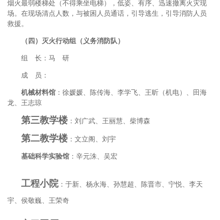
烟火最弱楼梯处（不得乘坐电梯），低姿、有序、迅速撤离火灾现
场。在现场清点人数，与被困人员通话，引导逃生，引导消防人员
救援。
（四）灭火行动组（义务消防队）
组 长：马 研
成 员：
机械材料馆
：徐媛媛、陈传海、李学飞、王昕（机电）、田海
龙、王志琼
第三教学楼
：刘广武、王丽慧、柴博森
第二教学楼
：文立阁、刘宇
基础科学实验馆
：辛元洙、吴宏
工程小院
：于新、杨永海、孙慧超、陈晋市、宁悦、李天
宇、侯敬巍、王荣奇