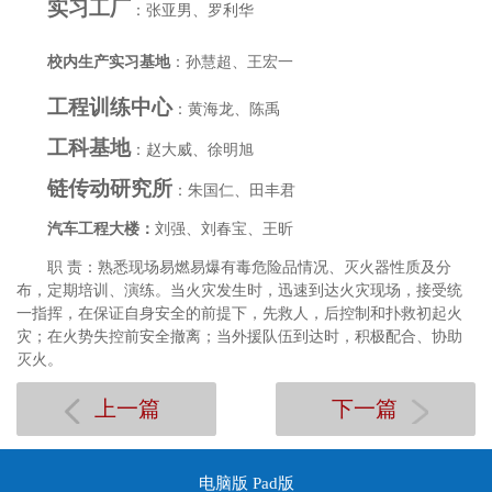
实习工厂
：张亚男、罗利华
校内生产实习基地
：孙慧超、王宏一
工程训练中心
：黄海龙、陈禹
工科基地
：赵大威、徐明旭
链传动研究所
：朱国仁、田丰君
汽车工程大楼：
刘强、刘春宝、王昕
职 责：熟悉现场易燃易爆有毒危险品情况、灭火器性质及分
布，定期培训、演练。当火灾发生时，迅速到达火灾现场，接受统
一指挥，在保证自身安全的前提下，先救人，后控制和扑救初起火
灾；在火势失控前安全撤离；当外援队伍到达时，积极配合、协助
灭火。
上一篇
下一篇
电脑版
Pad版