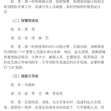
职 责：第一时间掌握火情，指挥报警、协调各职能小组和义
务消防队开展工作，迅速引导人员疏散，及时控制和扑救初起火
灾。
（二）报警联络组
组 长：黄 莹
成 员：张 瑛 曲 艺
职 责：第一时间使用85095110报火警，沉着冷静、清晰简练
向消防队“119”接警人员报出单位名称、地址、起火原因、易燃易爆
有毒危险品情况、火势大小、被困人员、交通情况、联系电话，并
到交叉路口等候消防车，引导消防车迅速赶到火灾现场。必要时拨
打“120”急救。
（三）疏散引导组
组 长：马艳秋
成 员：赵 帝 尤 爽 李佳亮
职 责：定期培训、演练。当火灾发生时，迅速到达火灾现
场，接受统一指挥，在保证自身安全的前提下，引导被困人员，经