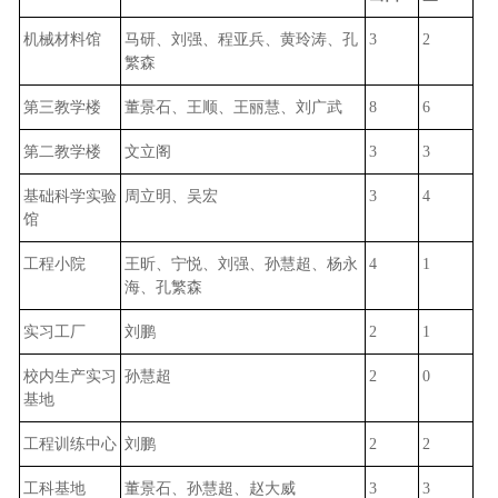
机械材料馆
马研、刘强、程亚兵、黄玲涛、孔
3
2
繁森
第三教学楼
董景石、王顺、王丽慧、刘广武
8
6
第二教学楼
文立阁
3
3
基础科学实验
周立明、吴宏
3
4
馆
工程小院
王昕、宁悦、刘强、孙慧超、杨永
4
1
海、孔繁森
实习工厂
刘鹏
2
1
校内生产实习
孙慧超
2
0
基地
工程训练中心
刘鹏
2
2
工科基地
董景石、孙慧超、赵大威
3
3