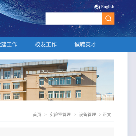
English
党建工作
校友工作
诚聘英才
首页
->
实验室管理
->
设备管理
-> 正文