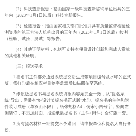
（2）科技查新报告：指由国家一级科技查新咨询单位出具的三
年内（2023年1月1日以后）科技查新报告。
（3）检测报告：指由国家相关部门批准并具有质量监督检验检
测资质的第三方法人机构出具的三年内（2023年1月1日以后）检测
（检验、试验、测试）等报告。
（4）其他证明材料，包括可支持本项目设计创新和完成人贡献
的其他相关证明。
（三）报送要求
1.提名书主件部分通过系统提交后生成带项目编号及水印的正式
版，需打印后在相应栏目签字盖章后扫描回传至系统。
2.纸质版提名书与提名系统填报内容须完全一致，从“提名系
统”导出，需带有“好设计奖提名书正式版”水印。提名书的主件和附
件装订成册（单双面不限），纸张规格A4，仿宋小四号字，竖向左
侧装订，不另加封面。报送纸质提名书（主件+附件）合订版一套。
3.所有提名材料一经提交不予退回，请申报单位和提名人自行备
份。