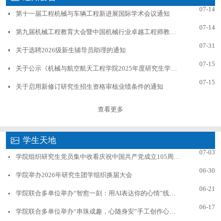
07-14
第十一届工程机械与车辆工程新进展国际学术会议通知
07-14
第九届机械工程教育大会暨中国机械行业卓越工程师教育联盟2026年理事大会第一轮通知
07-31
关于选聘2026级新生辅导员助理的通知
07-15
关于公示《机械与航空航天工程学院2025年度研究生学术业绩奖学金评定工作实施细则》的通知
07-15
关于启用新修订研究生招生资格审核业绩条件的通知
查看更多
学生天地
07-03
学院组织研究生党员集中收看庆祝中国共产党成立105周年大会
06-30
学院举办2026年研究生团学组织换届大会
06-21
学院联合多单位举办“智愈一刻：用AI表达你的心情”线上作品征集活动
06-17
学院联合多单位举办“串珠成趣，心随身安”手工创作心理健康主题活动