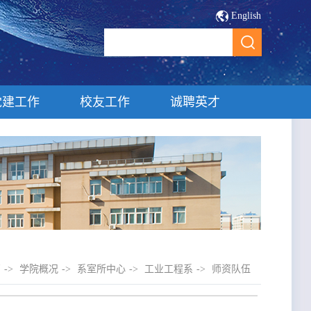
English
党建工作
校友工作
诚聘英才
页
->
学院概况
->
系室所中心
->
工业工程系
->
师资队伍